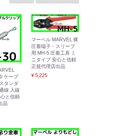
マーベル MARVEL 裸
圧着端子・スリーブ
用 MH-5 圧着工具 ミ
ニタイプ 安心と信頼
正規代理店出品
RVEL
¥ 5,225
30 ケーブ
 スタンダ
通線 入線
安心と信頼
出品