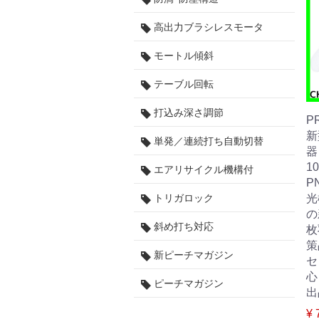
高出力ブラシレスモータ
モートル傾斜
テーブル回転
打込み深さ調節
PR
新
単発／連続打ち自動切替
器
10
エアリサイクル機構付
P
光
トリガロック
の
斜め打ち対応
枚
策
新ピーチマガジン
セ
心
ピーチマガジン
出
¥ 