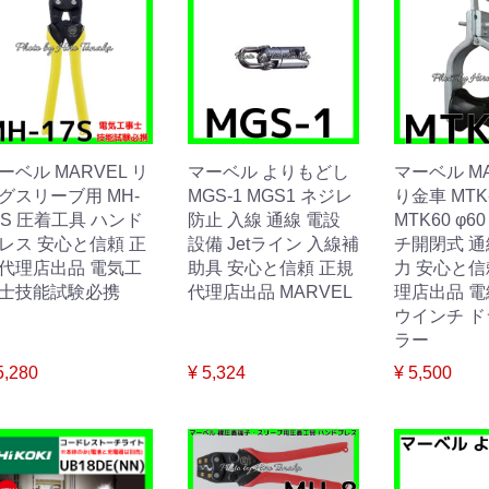
ーベル MARVEL リ
マーベル よりもどし
マーベル MA
グスリーブ用 MH-
MGS-1 MGS1 ネジレ
り金車 MTK
7S 圧着工具 ハンド
防止 入線 通線 電設
MTK60 φ6
レス 安心と信頼 正
設備 Jetライン 入線補
チ開閉式 通
代理店出品 電気工
助具 安心と信頼 正規
力 安心と信
士技能試験必携
代理店出品 MARVEL
理店出品 
ウインチ 
ラー
5,280
¥ 5,324
¥ 5,500