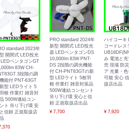
PRO standard 2024年
ハイコーキ H
新型 開閉式 LED投光
コードレス
O standard 2023年
器 LEDペンタゴンDS
UB18DF(N
型 開閉式 LED投光
10,000lm 83W PNT-
み 電池と
 LEDペンタゴンGT
DS 2段階の調光機能
売 現場 防
,000lm 83W CH-
付 CH-PNT83GTの新
ア 光量・
NT83GT 3段階の調
型 LEDライト 5枚羽
可能 安心 
機能付 PNT-63GT
根 作業灯 雑音対策品
扱店出品
新型 LEDライト 5
500W連結コンセント
羽根 作業灯 雑音対
吊り下げ環 安心と信
品 500W連結コン
頼 正規取扱店出品
ント 吊り下げ環 安
¥ 7,700
¥ 7,920
と信頼 正規取扱店
品
7,370