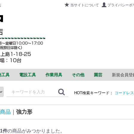
当サイトについて
プライバシーポ
店
動工具
電設工具
作業用具
その他
園芸
新規会員登
け・穴あけ
・ホゾ穴
･曲げ･圧着
ん・ブロワ
トーチライト
ワークライト(作業灯)
ケトル
ペルチェベスト
バッテリー+ファンユニット
ボードトリマ
振動ドリル
連結ねじドライバ
フィニッシュネイラ
ピンネイラ
タッカ
コードレス静音インパクトドライバ
コードレスボード用ドライバ
コードレスインパクトドライバ
コードレスインパクトレンチ
コードレスドライバドリル
コードレス振動ドライバドリル
コードレスインパクトレンチ
コードレスロータリハンマドリル
コードレスハンマドリル
コードレス面取り機
コードレスベルトサンダ
コードレスハンドグラインダ
コードレスかんな
コードレスディスクグラインダ
集じん機
エアダスタ
コードレスブロワ
コードレスクリーナ
コードレスボードカッタ
コードレス鉄筋カットベンダ
コードレス丸のこ
コードレス卓上スライド丸のこ
コードレスマルチツール
コードレスシャー
コードレスニブラ
コードレス圧着機
コードレス鉄筋カッタ
コードレス全ネジカッタ
コードレスチップソー切断機
コードレスチップソーカッタ
コードレスロータリバンドソー
コードレスジグソー
コードレスナイフカッタ
コードレス集塵丸のこ
コードレスセーバソー
コードレスチェンソー
ランダムサンダ
カルチベータアタッチメント
草刈機
コードレス植木バリカン
エアコン洗浄機
マルチゲージ
冷凍・空調・配管工具
ケーブルマスター
インバータボックス
パワーボール
電気工事士技能試験工具セット
作業工具
圧着工具
通線・入線工具
充電油圧式マルチ工具
手動油圧圧着工具
ケーブルウインチ
釘打機
ピン釘打機
仕上釘打機(フィニッシュ)
フロア用釘打機
タッカ
エアインパクトドライバ
電熱パッド
空調服
脚立
足場板
足場台
折りたたみ式台車
ウインチ
レーザー墨出し器
磁気ボール盤
ボード用ドライバ
インパクトレンチ
ロータリハンマドリル
ハンマドリル
切断砥石
かんな
角のみ
バンドソー
マルチツール
ロータリバンドソー
卓上スライド丸のこ
丸のこ
カットベンダ
セーバソー
チップソーカッタ
高速切断機
チップソー切断機
ジグソー
集じん丸のこ
ベンチ丸のこ
テーブル丸のこ
集じん機
ブロワ
コードレスコーナインパクトドライバ
保護メガネ
ホールソー
木造住宅用鉛直度矯正器
ゴーグル
アルコールチェッカー
インバータ発電機
LEDライト
除菌スタンド
台車
安全サポート
アクティブバックPRO
シャワー・混合栓
ぼんでん(上棟品)
モータ
ヘルメット
真空ポンプ
フルオロカーボン回収装置
冷媒回収用ボンベ
空気センサー付温度計
ゲージマニホールド
チャージングスケール
サーモグラフィカメラ
赤外線検知
ラチェットベンダーセット
Cチャンカッター
Mバーカッター
ダウンライトMバーカッタ
ケーブルカッター
ワイヤーカッター
ワイヤーロープカッター
パンチャー
M＆Cカッター
サスペンダープラス
安全帯
保安用品
ハンドプレス
ハイベル
吊り金車
スーパーイエロー
リール
Vターンテーブル
バケットランナー
SHランナー
ハンガー誘導具
ドラム
スネークライン
Jetライン
ジョイントライン
カーボンキャッチャー
通線収納ケース
ケーブルグリップ
電動ウインチ用ロープ
高圧洗浄機
エンジンブロワ
エンジン刈払機
脚部伸縮式
スノコ式伸
脚部伸縮式
シャープグ
ブルーグリ
グリーンレ
自動
手押
HOT検索キーワード：
コードレス
商品
強力形
1
件
の商品がみつかりました。