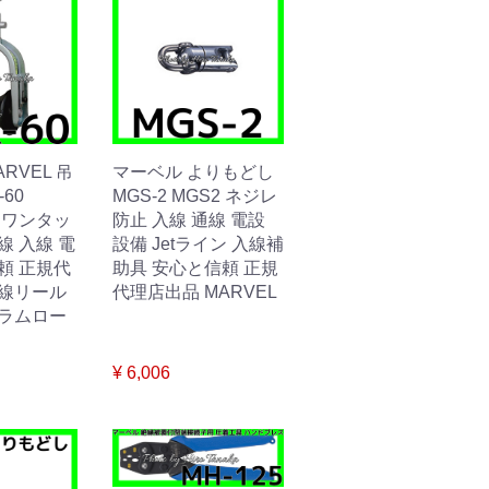
RVEL 吊
マーベル よりもどし
-60
MGS-2 MGS2 ネジレ
0 ワンタッ
防止 入線 通線 電設
線 入線 電
設備 Jetライン 入線補
頼 正規代
助具 安心と信頼 正規
電線リール
代理店出品 MARVEL
ドラムロー
¥ 6,006