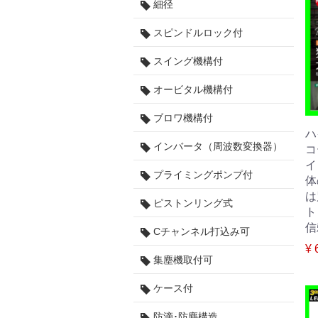
細径
スピンドルロック付
スイング機構付
オービタル機構付
ブロワ機構付
ハ
インバータ（周波数変換器）
コ
イ
プライミングポンプ付
体
は
ピストンリング式
ト
信
Cチャンネル打込み可
¥ 
集塵機取付可
ケース付
防滴･防塵構造