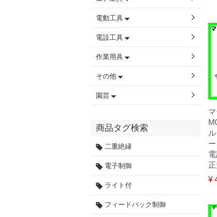
電動工具
電設工具
作業用具
その他
園芸
マ
M
商品タグ検索
ル
ー
二重絶縁
電
正
電子制御
¥ 
ライト付
フィードバック制御