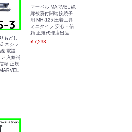
マーベル MARVEL 絶
縁被覆付閉端接続子
用 MH-125 圧着工具
ミニタイプ 安心・信
頼 正規代理店出品
よりもどし
¥ 7,238
S3 ネジレ
通線 電設
イン 入線補
信頼 正規
MARVEL