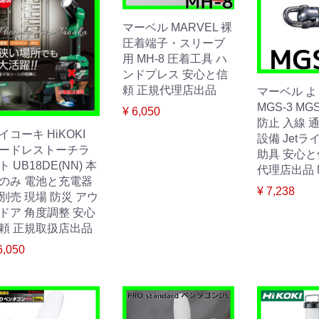
マーベル MARVEL 裸
圧着端子・スリーブ
用 MH-8 圧着工具 ハ
ンドプレス 安心と信
頼 正規代理店出品
マーベル 
MGS-3 MG
¥ 6,050
防止 入線 
イコーキ HiKOKI
設備 Jetラ
ードレストーチラ
助具 安心と
ト UB18DE(NN) 本
代理店出品 
のみ 電池と充電器
¥ 7,238
別売 現場 防災 アウ
ドア 角度調整 安心
頼 正規取扱店出品
6,050