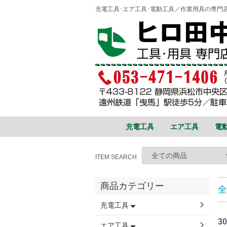
充電工具･エア工具･電動工具／作業用具の専門
充電工具
エア工具
電
ポータブルスポットクーラー
空気入れ
ポータブル電源
コーキングガン
ヒートガン・ホットエアガン
サーチライト
クリーナ
タッカ
ラジオ
冷温庫
空調服
グリースガン
トリマ
かくはん機
ドリル
ルータ
コンクリートバイブレータ
タイルパッチ
釘打機
締付け･穴あけ･ハツリ
研削・研磨
集塵･ブロワ
切断･曲げ･圧着
切削･ホゾ穴
園芸
コンプレッサ
高圧ねじ打機
高圧釘打機
高圧エアドライバ
締付
切削
切断
集じ
ファン・扇風機・サーキュレーター
ITEM SEARCH
商品カテゴリー
全
充電工具
30
エア工具