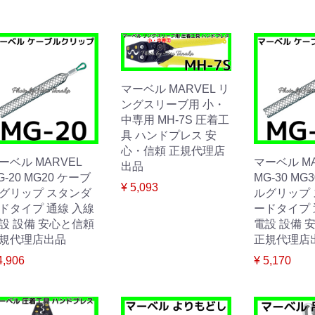
マーベル MARVEL リ
ングスリーブ用 小・
中専用 MH-7S 圧着工
具 ハンドプレス 安
心・信頼 正規代理店
ーベル MARVEL
マーベル MA
出品
G-20 MG20 ケーブ
MG-30 MG
¥ 5,093
グリップ スタンダ
ルグリップ
ドタイプ 通線 入線
ードタイプ 
設 設備 安心と信頼
電設 設備 
規代理店出品
正規代理店
4,906
¥ 5,170