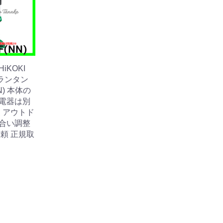
iKOKI
ランタン
N) 本体の
充電器は別
災 アウトド
色合い調整
信頼 正規取