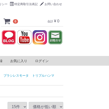
リシー
特定商取引法表記
お問い合わせ
¥ 0
0
合計
録
お気に入り
ログイン
ー
脚立
縮足場板
足場台
リーンレーザー
ーンレーザー
ーザー
カンナ
しカンナ
クレーン用ゴンドラ
ネッククーラー
フルハーネス用ランヤード
フルハーネス
ラチェットケーブルカッター
ワークポジショニング用ベルト
サスペンダープラス
コーンバーテープ
テープキーパー
下水管用スポンジ
下水管用ブラシ
ケーブルリール
CD管リール
電線リール
VAリール
ロープリール
ドラムローラー
台車ドラムコロ
よりもどし
スルーラインジョイント
ジョイントラインスネーク
ジョイントラインDX
ブラシレスモータ
トリプルハンマ