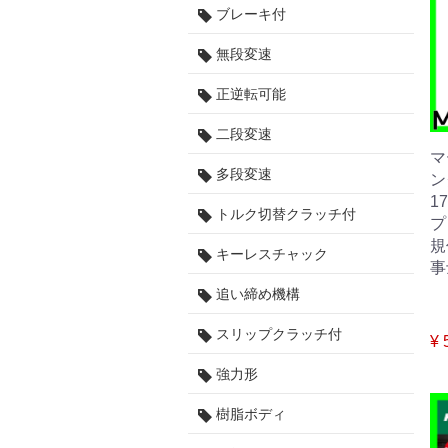
ブレーキ付
無段変速
正逆転可能
二段変速
マ
多段変速
ン
1
トルク切替クラッチ付
プ
規
キーレスチャック
事
追い締め機構
スリップクラッチ付
¥ 
強力形
樹脂ボディ