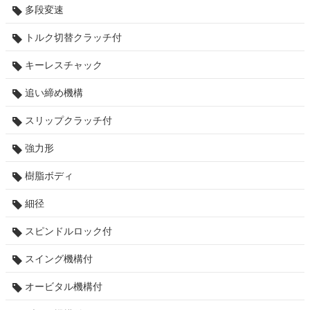
多段変速
トルク切替クラッチ付
キーレスチャック
追い締め機構
スリップクラッチ付
強力形
樹脂ボディ
細径
スピンドルロック付
スイング機構付
オービタル機構付