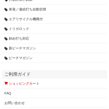
単発／連続打ち自動切替
エアリサイクル機構付
トリガロック
斜め打ち対応
新ピーチマガジン
ピーチマガジン
ご利用ガイド
ショッピングカート
FAQ
お問い合わせ