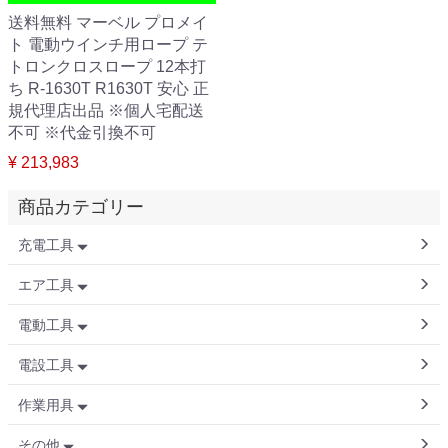
送料無料 マーベル プロメイ
ト 電動ウインチ用ロープ テ
トロンクロスロープ 12本打
ち R-1630T R1630T 安心 正
規代理店出品 ※個人宅配送
不可 ※代金引換不可
¥ 213,983
商品カテゴリー
充電工具
エア工具
電動工具
電設工具
作業用具
その他