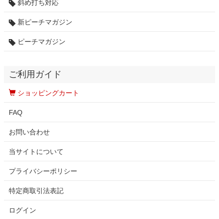
斜め打ち対応
新ピーチマガジン
ピーチマガジン
ご利用ガイド
ショッピングカート
FAQ
お問い合わせ
当サイトについて
プライバシーポリシー
特定商取引法表記
ログイン