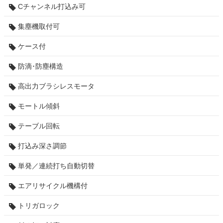
Cチャンネル打込み可
集塵機取付可
ケース付
防滴･防塵構造
高出力ブラシレスモータ
モートル傾斜
テーブル回転
打込み深さ調節
単発／連続打ち自動切替
エアリサイクル機構付
トリガロック