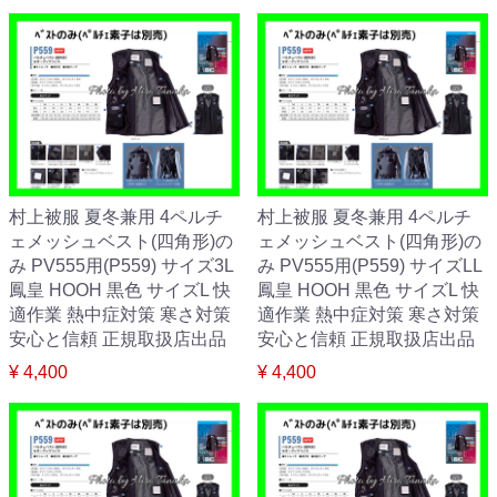
村上被服 夏冬兼用 4ペルチ
村上被服 夏冬兼用 4ペルチ
ェメッシュベスト(四角形)の
ェメッシュベスト(四角形)の
み PV555用(P559) サイズ3L
み PV555用(P559) サイズLL
鳳皇 HOOH 黒色 サイズL 快
鳳皇 HOOH 黒色 サイズL 快
適作業 熱中症対策 寒さ対策
適作業 熱中症対策 寒さ対策
安心と信頼 正規取扱店出品
安心と信頼 正規取扱店出品
¥ 4,400
¥ 4,400