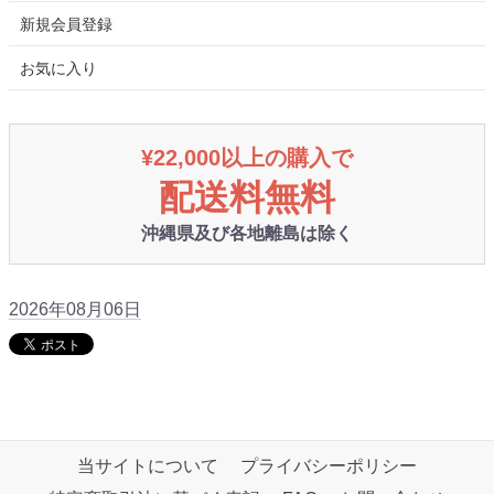
新規会員登録
お気に入り
¥22,000以上の購入で
配送料無料
沖縄県及び各地離島は除く
2026年08月06日
当サイトについて
プライバシーポリシー