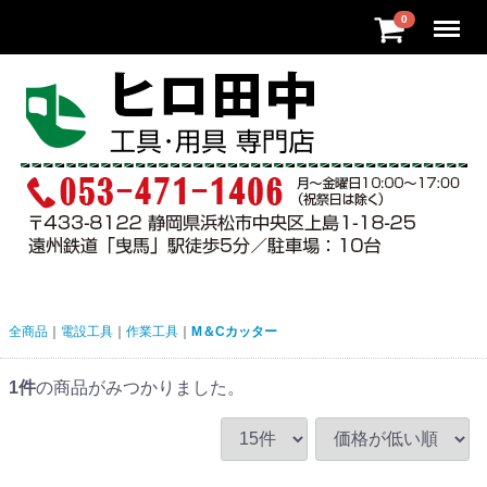
Menu
0
全商品
電設工具
作業工具
M＆Cカッター
1
件
の商品がみつかりました。